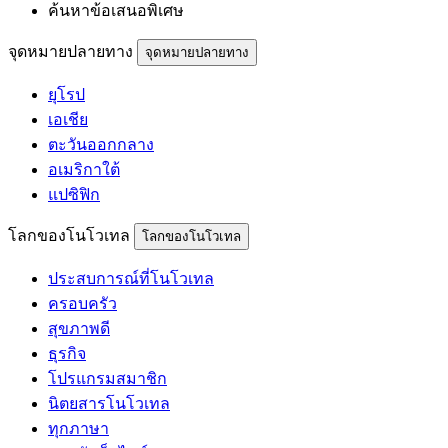
ค้นหาข้อเสนอพิเศษ
จุดหมายปลายทาง
จุดหมายปลายทาง
ยุโรป
เอเชีย
ตะวันออกกลาง
อเมริกาใต้
แปซิฟิก
โลกของโนโวเทล
โลกของโนโวเทล
ประสบการณ์ที่โนโวเทล
ครอบครัว
สุขภาพดี
ธุรกิจ
โปรแกรมสมาชิก
นิตยสารโนโวเทล
ทุกภาษา