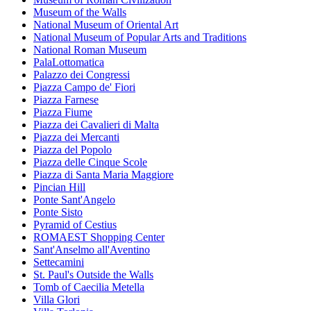
Museum of the Walls
National Museum of Oriental Art
National Museum of Popular Arts and Traditions
National Roman Museum
PalaLottomatica
Palazzo dei Congressi
Piazza Campo de' Fiori
Piazza Farnese
Piazza Fiume
Piazza dei Cavalieri di Malta
Piazza dei Mercanti
Piazza del Popolo
Piazza delle Cinque Scole
Piazza di Santa Maria Maggiore
Pincian Hill
Ponte Sant'Angelo
Ponte Sisto
Pyramid of Cestius
ROMAEST Shopping Center
Sant'Anselmo all'Aventino
Settecamini
St. Paul's Outside the Walls
Tomb of Caecilia Metella
Villa Glori