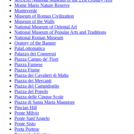
Monte Mario Nature Reserve
Monteverde
Museum of Roman Civilization
Museum of the Walls
National Museum of Oriental Art
National Museum of Popular Arts and Traditions
National Roman Museum
Oratory of the Banner
PalaLottomatica
Palazzo dei Congressi
Piazza Campo de' Fiori
Piazza Farnese
Piazza Fiume
Piazza dei Cavalieri di Malta
Piazza dei Mercanti
Piazza del Campidoglio
Piazza del Popolo
Piazza delle Cinque Scole
Piazza di Santa Maria Maggiore
Pincian Hill
Ponte Milvio
Ponte Sant'Angelo
Ponte Sisto
Porta Portese