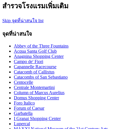
สำรวจโรงแรมเพิ่มเติม
Skip จุดที่น่าสนใจ list
จุดที่น่าสนใจ
Abbey of the Three Fountains
Acqua Santa Golf Club
Anagnina Shopping Center
Campo de' Fiori
Capannelle Racecourse
Catacomb of Callixtus
Catacombs of San Sebastiano
Centocelle
Centrale Montemartini
Column of Marcus Aurelius
Domus Shopping Center
Foro Italico
Forum of Caesar
Garbatella
I Granai Shopping Center
Lupercal
MAXXI National Museum of the 21st Century Arts