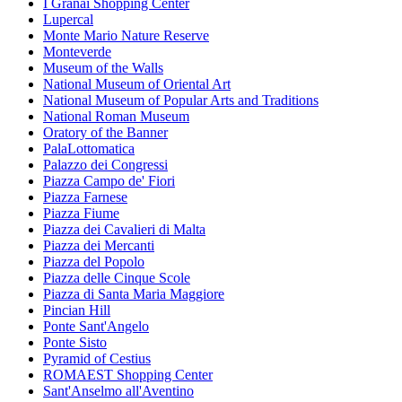
I Granai Shopping Center
Lupercal
Monte Mario Nature Reserve
Monteverde
Museum of the Walls
National Museum of Oriental Art
National Museum of Popular Arts and Traditions
National Roman Museum
Oratory of the Banner
PalaLottomatica
Palazzo dei Congressi
Piazza Campo de' Fiori
Piazza Farnese
Piazza Fiume
Piazza dei Cavalieri di Malta
Piazza dei Mercanti
Piazza del Popolo
Piazza delle Cinque Scole
Piazza di Santa Maria Maggiore
Pincian Hill
Ponte Sant'Angelo
Ponte Sisto
Pyramid of Cestius
ROMAEST Shopping Center
Sant'Anselmo all'Aventino