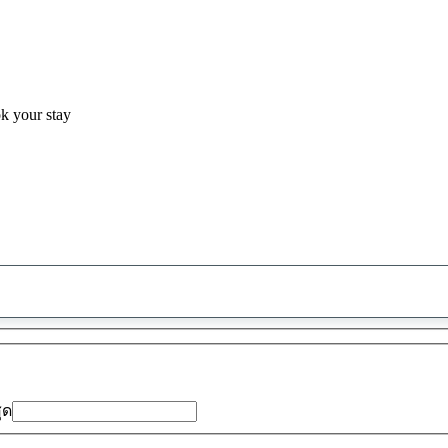
ok your stay
พบ
ข้อ
เสนอ
0
รายการ
สุด