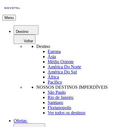
Menu
Destino
Voltar
Destino
Europa
Ásia
Médio Oriente
América Do Norte
América Do Sul
África
Pacífico
NOSSOS DESTINOS IMPERDÍVEIS
São Paulo
Rio de Janeiro
Santiago
Florianopolis
Ver todos os destinos
Ofertas