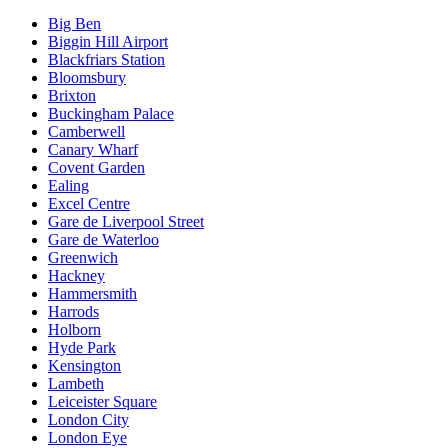
Big Ben
Biggin Hill Airport
Blackfriars Station
Bloomsbury
Brixton
Buckingham Palace
Camberwell
Canary Wharf
Covent Garden
Ealing
Excel Centre
Gare de Liverpool Street
Gare de Waterloo
Greenwich
Hackney
Hammersmith
Harrods
Holborn
Hyde Park
Kensington
Lambeth
Leiceister Square
London City
London Eye