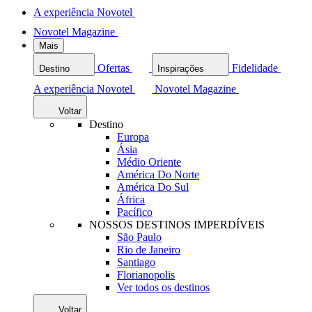
A experiência Novotel
Novotel Magazine
Mais
Ofertas
Fidelidade
Destino
Inspirações
A experiência Novotel
Novotel Magazine
Voltar
Destino
Europa
Ásia
Médio Oriente
América Do Norte
América Do Sul
África
Pacífico
NOSSOS DESTINOS IMPERDÍVEIS
São Paulo
Rio de Janeiro
Santiago
Florianopolis
Ver todos os destinos
Voltar