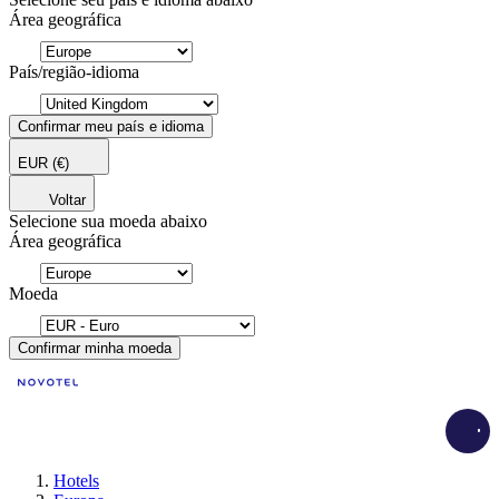
Área geográfica
País/região-idioma
Confirmar meu país e idioma
EUR
(€)
Voltar
Selecione sua moeda abaixo
Área geográfica
Moeda
Confirmar minha moeda
Load
Hotels