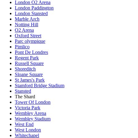
London O2 Arena
London Paddington
London Stansted
Marble Arch
Notting Hill
O2 Arena
Oxford Street
Parc olympique
Pimlico
Pont De Londres
Regent Park
Russell Square
Shoreditch
Sloane Square
St James's Park
Stamford Bridge Stadium
Stansted
The Shard
Tower Of London
Victoria Park
Wembley Arena
Wembley Stadium
West End
West London
Whitechapel