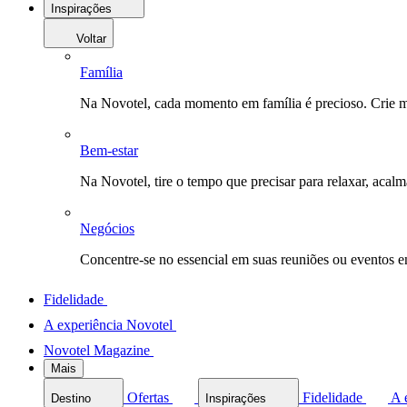
Inspirações
Voltar
Família
Na Novotel, cada momento em família é precioso. Crie 
Bem-estar
Na Novotel, tire o tempo que precisar para relaxar, acal
Negócios
Concentre-se no essencial em suas reuniões ou eventos 
Fidelidade
A experiência Novotel
Novotel Magazine
Mais
Ofertas
Fidelidade
A 
Destino
Inspirações