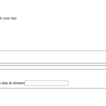
ok your stay
0
sugestão
encontrada
a data de término