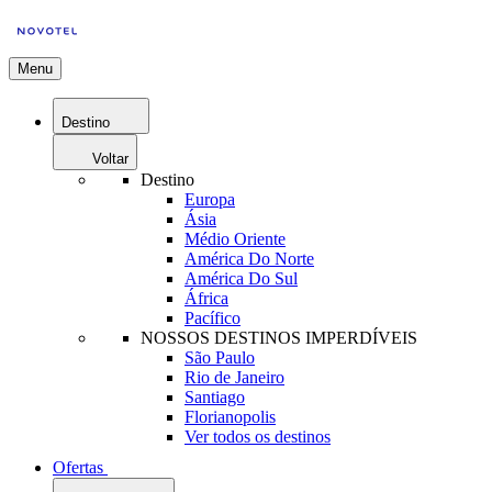
Menu
Destino
Voltar
Destino
Europa
Ásia
Médio Oriente
América Do Norte
América Do Sul
África
Pacífico
NOSSOS DESTINOS IMPERDÍVEIS
São Paulo
Rio de Janeiro
Santiago
Florianopolis
Ver todos os destinos
Ofertas