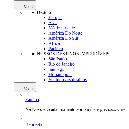
Voltar
Destino
Europa
Ásia
Médio Oriente
América Do Norte
América Do Sul
África
Pacífico
NOSSOS DESTINOS IMPERDÍVEIS
São Paulo
Rio de Janeiro
Santiago
Florianopolis
Ver todos os destinos
Voltar
Família
Na Novotel, cada momento em família é precioso. Crie 
Bem-estar