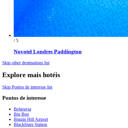
/ 5
Novotel Londres Paddington
Skip other destinations list
Explore mais hotéis
Skip Pontos de interesse list
Pontos de interesse
Belgravia
Big Ben
Biggin Hill Airport
Blackfriars Station