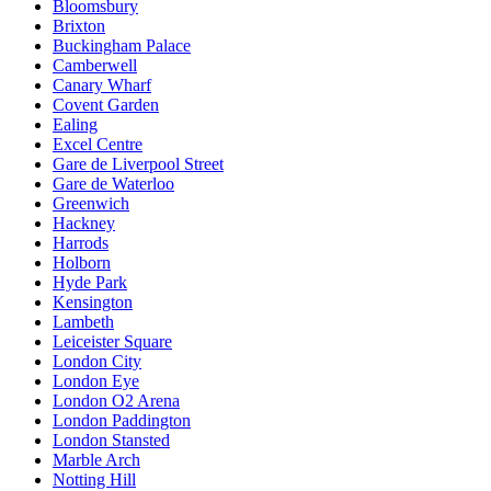
Bloomsbury
Brixton
Buckingham Palace
Camberwell
Canary Wharf
Covent Garden
Ealing
Excel Centre
Gare de Liverpool Street
Gare de Waterloo
Greenwich
Hackney
Harrods
Holborn
Hyde Park
Kensington
Lambeth
Leiceister Square
London City
London Eye
London O2 Arena
London Paddington
London Stansted
Marble Arch
Notting Hill