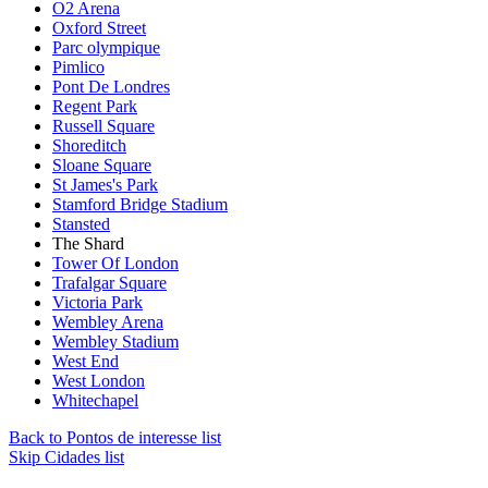
O2 Arena
Oxford Street
Parc olympique
Pimlico
Pont De Londres
Regent Park
Russell Square
Shoreditch
Sloane Square
St James's Park
Stamford Bridge Stadium
Stansted
The Shard
Tower Of London
Trafalgar Square
Victoria Park
Wembley Arena
Wembley Stadium
West End
West London
Whitechapel
Back to Pontos de interesse list
Skip Cidades list