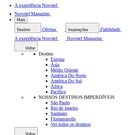
A experiência Novotel
Novotel Magazine
Mais
Ofertas
Fidelidade
Destino
Inspirações
A experiência Novotel
Novotel Magazine
Voltar
Destino
Europa
Ásia
Médio Oriente
América Do Norte
América Do Sul
África
Pacífico
NOSSOS DESTINOS IMPERDÍVEIS
São Paulo
Rio de Janeiro
Santiago
Florianopolis
Ver todos os destinos
Voltar