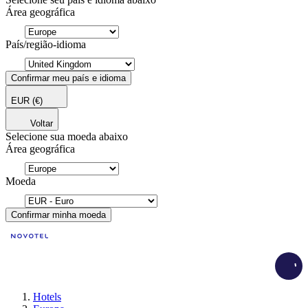
Área geográfica
País/região-idioma
Confirmar meu país e idioma
EUR
(€)
Voltar
Selecione sua moeda abaixo
Área geográfica
Moeda
Confirmar minha moeda
Load
Hotels