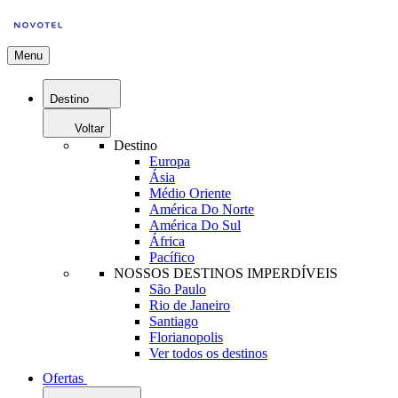
Menu
Destino
Voltar
Destino
Europa
Ásia
Médio Oriente
América Do Norte
América Do Sul
África
Pacífico
NOSSOS DESTINOS IMPERDÍVEIS
São Paulo
Rio de Janeiro
Santiago
Florianopolis
Ver todos os destinos
Ofertas