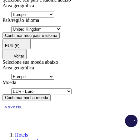
Área geográfica
País/região-idioma
Confirmar meu país e idioma
EUR
(€)
Voltar
Selecione sua moeda abaixo
Área geográfica
Moeda
Confirmar minha moeda
Load
Hotels