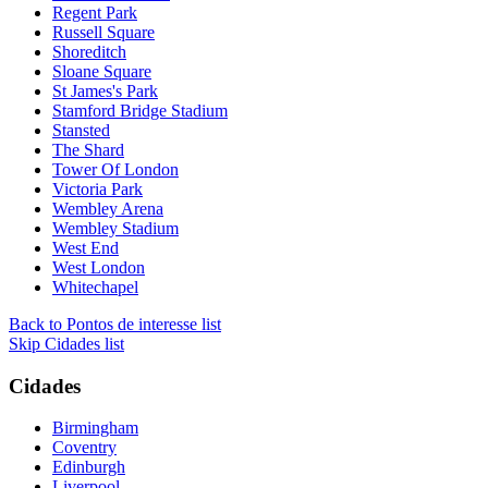
Regent Park
Russell Square
Shoreditch
Sloane Square
St James's Park
Stamford Bridge Stadium
Stansted
The Shard
Tower Of London
Victoria Park
Wembley Arena
Wembley Stadium
West End
West London
Whitechapel
Back to Pontos de interesse list
Skip Cidades list
Cidades
Birmingham
Coventry
Edinburgh
Liverpool