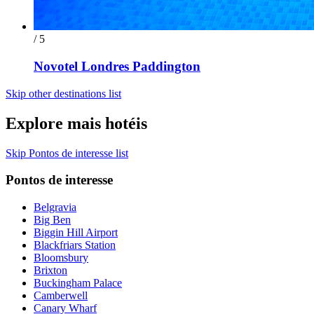
/ 5
Novotel Londres Paddington
Skip other destinations list
Explore mais hotéis
Skip Pontos de interesse list
Pontos de interesse
Belgravia
Big Ben
Biggin Hill Airport
Blackfriars Station
Bloomsbury
Brixton
Buckingham Palace
Camberwell
Canary Wharf