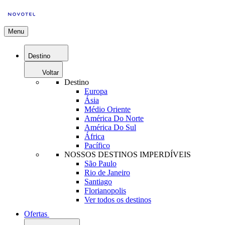
Menu
Destino
Voltar
Destino
Europa
Ásia
Médio Oriente
América Do Norte
América Do Sul
África
Pacífico
NOSSOS DESTINOS IMPERDÍVEIS
São Paulo
Rio de Janeiro
Santiago
Florianopolis
Ver todos os destinos
Ofertas