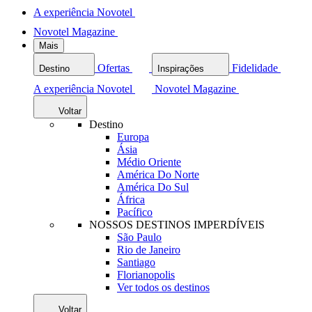
A experiência Novotel
Novotel Magazine
Mais
Ofertas
Fidelidade
Destino
Inspirações
A experiência Novotel
Novotel Magazine
Voltar
Destino
Europa
Ásia
Médio Oriente
América Do Norte
América Do Sul
África
Pacífico
NOSSOS DESTINOS IMPERDÍVEIS
São Paulo
Rio de Janeiro
Santiago
Florianopolis
Ver todos os destinos
Voltar