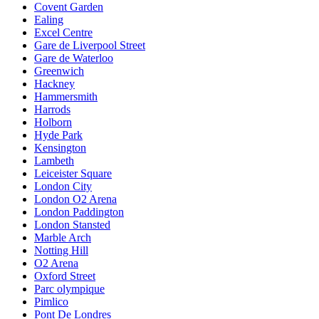
Covent Garden
Ealing
Excel Centre
Gare de Liverpool Street
Gare de Waterloo
Greenwich
Hackney
Hammersmith
Harrods
Holborn
Hyde Park
Kensington
Lambeth
Leiceister Square
London City
London O2 Arena
London Paddington
London Stansted
Marble Arch
Notting Hill
O2 Arena
Oxford Street
Parc olympique
Pimlico
Pont De Londres