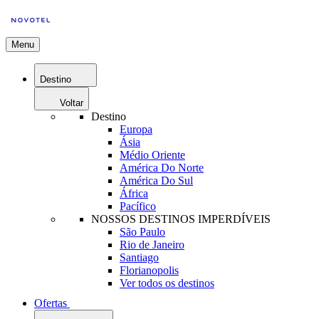
Menu
Destino
Voltar
Destino
Europa
Ásia
Médio Oriente
América Do Norte
América Do Sul
África
Pacífico
NOSSOS DESTINOS IMPERDÍVEIS
São Paulo
Rio de Janeiro
Santiago
Florianopolis
Ver todos os destinos
Ofertas