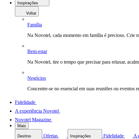
Inspirações
Voltar
Família
Na Novotel, cada momento em família é precioso. Crie 
Bem-estar
Na Novotel, tire o tempo que precisar para relaxar, acal
Negócios
Concentre-se no essencial em suas reuniões ou eventos 
Fidelidade
A experiência Novotel
Novotel Magazine
Mais
Ofertas
Fidelidade
A 
Destino
Inspirações