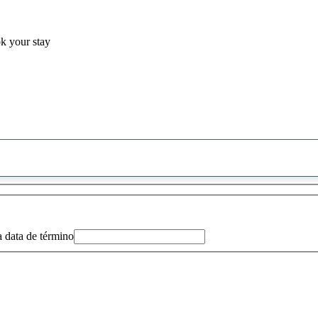
ok your stay
0
sugestão
encontrada
a data de término