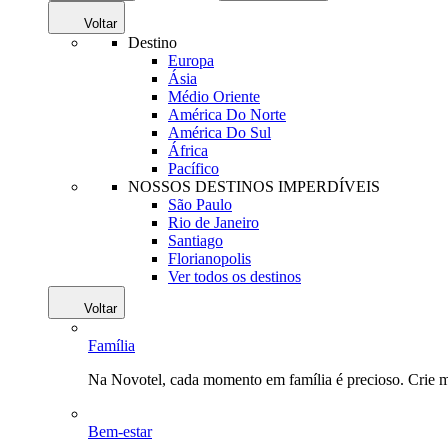
Voltar
Destino
Europa
Ásia
Médio Oriente
América Do Norte
América Do Sul
África
Pacífico
NOSSOS DESTINOS IMPERDÍVEIS
São Paulo
Rio de Janeiro
Santiago
Florianopolis
Ver todos os destinos
Voltar
Família
Na Novotel, cada momento em família é precioso. Crie 
Bem-estar