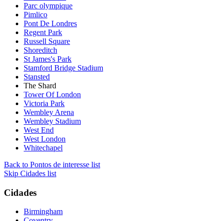
Parc olympique
Pimlico
Pont De Londres
Regent Park
Russell Square
Shoreditch
St James's Park
Stamford Bridge Stadium
Stansted
The Shard
Tower Of London
Victoria Park
Wembley Arena
Wembley Stadium
West End
West London
Whitechapel
Back to Pontos de interesse list
Skip Cidades list
Cidades
Birmingham
Coventry