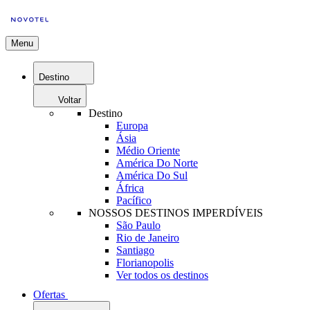
Menu
Destino
Voltar
Destino
Europa
Ásia
Médio Oriente
América Do Norte
América Do Sul
África
Pacífico
NOSSOS DESTINOS IMPERDÍVEIS
São Paulo
Rio de Janeiro
Santiago
Florianopolis
Ver todos os destinos
Ofertas