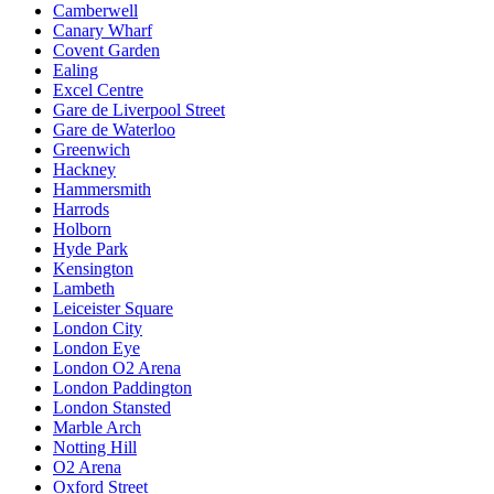
Camberwell
Canary Wharf
Covent Garden
Ealing
Excel Centre
Gare de Liverpool Street
Gare de Waterloo
Greenwich
Hackney
Hammersmith
Harrods
Holborn
Hyde Park
Kensington
Lambeth
Leiceister Square
London City
London Eye
London O2 Arena
London Paddington
London Stansted
Marble Arch
Notting Hill
O2 Arena
Oxford Street