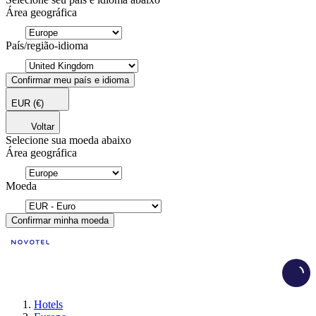
Área geográfica
País/região-idioma
Confirmar meu país e idioma
EUR
(€)
Voltar
Selecione sua moeda abaixo
Área geográfica
Moeda
Confirmar minha moeda
Load
Hotels