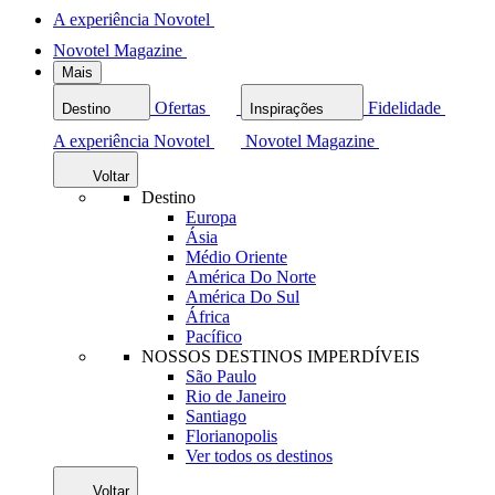
A experiência Novotel
Novotel Magazine
Mais
Ofertas
Fidelidade
Destino
Inspirações
A experiência Novotel
Novotel Magazine
Voltar
Destino
Europa
Ásia
Médio Oriente
América Do Norte
América Do Sul
África
Pacífico
NOSSOS DESTINOS IMPERDÍVEIS
São Paulo
Rio de Janeiro
Santiago
Florianopolis
Ver todos os destinos
Voltar