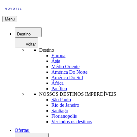
Menu
Destino
Voltar
Destino
Europa
Ásia
Médio Oriente
América Do Norte
América Do Sul
África
Pacífico
NOSSOS DESTINOS IMPERDÍVEIS
São Paulo
Rio de Janeiro
Santiago
Florianopolis
Ver todos os destinos
Ofertas