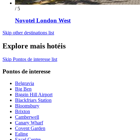
/ 5
Novotel London West
Skip other destinations list
Explore mais hotéis
Skip Pontos de interesse list
Pontos de interesse
Belgravia
Big Ben
Biggin Hill Airport
Blackfriars Station
Bloomsbury
Brixton
Camberwell
Canary Wharf
Covent Garden
Ealing
Excel Centre