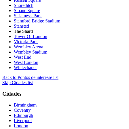
Russell Square
Shoreditch
Sloane Square
St James's Park
Stamford Bridge Stadium
Stansted
The Shard
Tower Of London
Victoria Park
Wembley Arena
Wembley Stadium
West End
West London
Whitechapel
Back to Pontos de interesse list
Skip Cidades list
Cidades
Birmingham
Coventry
Edinburgh
Liverpool
London