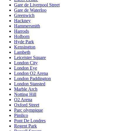
Gare de Liverpool Street
Gare de Waterloo
Greenwich
Hackney
Hammersmith
Harrods
Holborn
Hyde Park
Kensington
Lambeth
Leiceister Square
London City
London Eye
London O2 Arena
London Paddington
London Stansted
Marble Arch
Notting Hill
O2 Arena
Oxford Street
Parc olympique
Pimlico
Pont De Londres
Regent Park