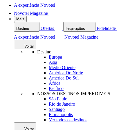
A experiência Novotel
Novotel Magazine
Mais
Ofertas
Fidelidade
Destino
Inspirações
A experiência Novotel
Novotel Magazine
Voltar
Destino
Europa
Ásia
Médio Oriente
América Do Norte
América Do Sul
África
Pacífico
NOSSOS DESTINOS IMPERDÍVEIS
São Paulo
Rio de Janeiro
Santiago
Florianopolis
Ver todos os destinos
Voltar