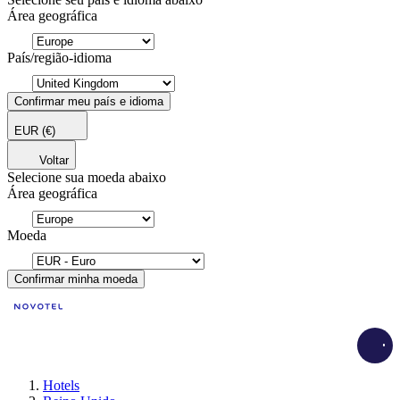
Área geográfica
País/região-idioma
Confirmar meu país e idioma
EUR
(€)
Voltar
Selecione sua moeda abaixo
Área geográfica
Moeda
Confirmar minha moeda
Load
Hotels