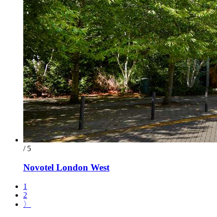
/ 5
Novotel London West
1
2
〉