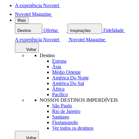
A experiência Novotel
Novotel Magazine
Mais
Ofertas
Fidelidade
Destino
Inspirações
A experiência Novotel
Novotel Magazine
Voltar
Destino
Europa
Ásia
Médio Oriente
América Do Norte
América Do Sul
África
Pacífico
NOSSOS DESTINOS IMPERDÍVEIS
São Paulo
Rio de Janeiro
Santiago
Florianopolis
Ver todos os destinos
Voltar