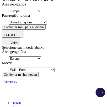
Área geográfica
País/região-idioma
Confirmar meu país e idioma
EUR
(€)
Voltar
Selecione sua moeda abaixo
Área geográfica
Moeda
Confirmar minha moeda
Load
Hotels