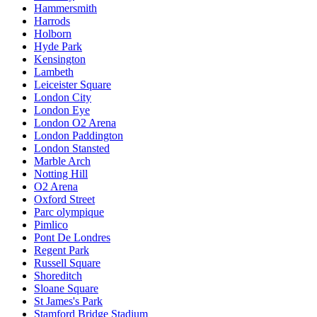
Hammersmith
Harrods
Holborn
Hyde Park
Kensington
Lambeth
Leiceister Square
London City
London Eye
London O2 Arena
London Paddington
London Stansted
Marble Arch
Notting Hill
O2 Arena
Oxford Street
Parc olympique
Pimlico
Pont De Londres
Regent Park
Russell Square
Shoreditch
Sloane Square
St James's Park
Stamford Bridge Stadium