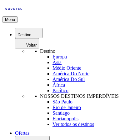
Menu
Destino
Voltar
Destino
Europa
Ásia
Médio Oriente
América Do Norte
América Do Sul
África
Pacífico
NOSSOS DESTINOS IMPERDÍVEIS
São Paulo
Rio de Janeiro
Santiago
Florianopolis
Ver todos os destinos
Ofertas