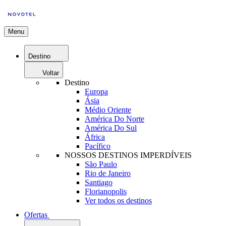
Menu
Destino
Voltar
Destino
Europa
Ásia
Médio Oriente
América Do Norte
América Do Sul
África
Pacífico
NOSSOS DESTINOS IMPERDÍVEIS
São Paulo
Rio de Janeiro
Santiago
Florianopolis
Ver todos os destinos
Ofertas