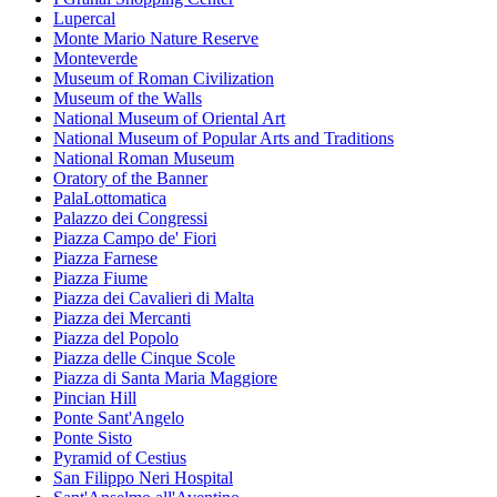
Lupercal
Monte Mario Nature Reserve
Monteverde
Museum of Roman Civilization
Museum of the Walls
National Museum of Oriental Art
National Museum of Popular Arts and Traditions
National Roman Museum
Oratory of the Banner
PalaLottomatica
Palazzo dei Congressi
Piazza Campo de' Fiori
Piazza Farnese
Piazza Fiume
Piazza dei Cavalieri di Malta
Piazza dei Mercanti
Piazza del Popolo
Piazza delle Cinque Scole
Piazza di Santa Maria Maggiore
Pincian Hill
Ponte Sant'Angelo
Ponte Sisto
Pyramid of Cestius
San Filippo Neri Hospital