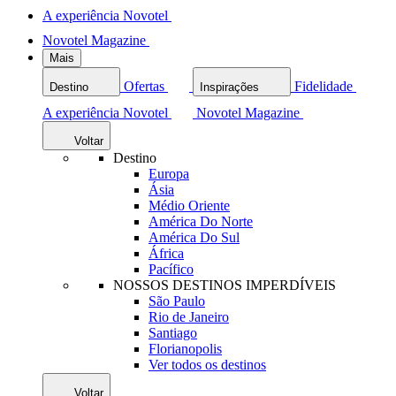
A experiência Novotel
Novotel Magazine
Mais
Ofertas
Fidelidade
Destino
Inspirações
A experiência Novotel
Novotel Magazine
Voltar
Destino
Europa
Ásia
Médio Oriente
América Do Norte
América Do Sul
África
Pacífico
NOSSOS DESTINOS IMPERDÍVEIS
São Paulo
Rio de Janeiro
Santiago
Florianopolis
Ver todos os destinos
Voltar