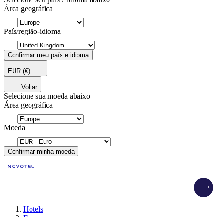
Área geográfica
País/região-idioma
Confirmar meu país e idioma
EUR
(€)
Voltar
Selecione sua moeda abaixo
Área geográfica
Moeda
Confirmar minha moeda
Load
Hotels