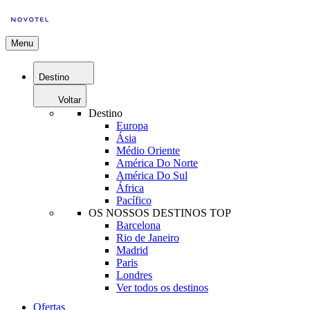
Menu
Destino
Voltar
Destino
Europa
Ásia
Médio Oriente
América Do Norte
América Do Sul
África
Pacífico
OS NOSSOS DESTINOS TOP
Barcelona
Rio de Janeiro
Madrid
Paris
Londres
Ver todos os destinos
Ofertas