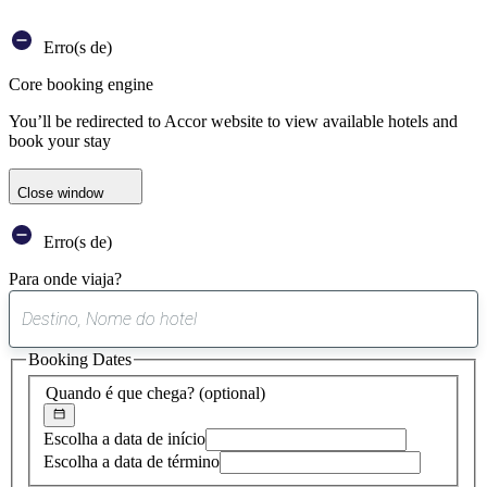
Erro(s de)
Core booking engine
You’ll be redirected to Accor website to view available hotels and
book your stay
Close window
Erro(s de)
Para onde viaja?
0
sugestão
Booking Dates
encontrada
Quando é que chega?
(optional)
Escolha a data de início
Escolha a data de término