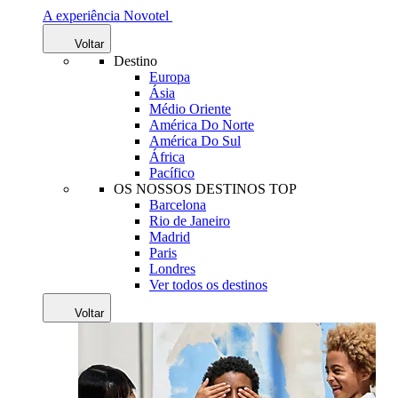
A experiência Novotel
Voltar
Destino
Europa
Ásia
Médio Oriente
América Do Norte
América Do Sul
África
Pacífico
OS NOSSOS DESTINOS TOP
Barcelona
Rio de Janeiro
Madrid
Paris
Londres
Ver todos os destinos
Voltar